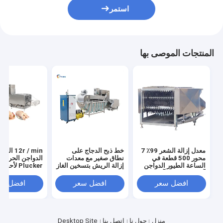
استمر
المنتجات الموصى بها
معدل إزالة الشعر 99٪ 7
خط ذبح الدجاج على
12r / min الثو
محور 500 قطعة في
نطاق صغير مع معدات
الدواجن الحرارة
الساعة الطيور الدواجن
إزالة الريش بتسخين الغاز
Plucker لأحدث
آلة شق الدجاج آلة شق
تكنولوجيا الذبح
الريش
افضل سعر
افضل سعر
افضل سع
منزل
حول نا
اتصل بنا
Desktop Site