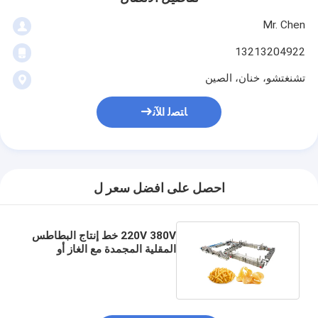
Mr. Chen
13213204922
تشنغتشو، خنان، الصين
ﺎﺘﺼﻟ ﺍﻶﻧ
احصل على افضل سعر ل
220V 380V خط إنتاج البطاطس
المقلية المجمدة مع الغاز أو
التدفئة الكهربائية