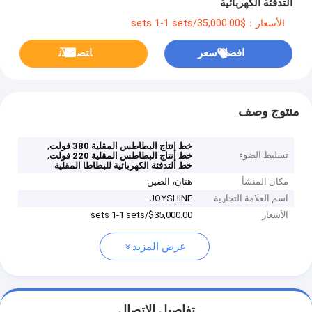
التدفئة الكهربائية
الأسعار：$35,000.00/sets 1-1 sets
افضل سعر
ﺎﺘﺼﻟ ﺍﻶﻧ
منتوج وصف
,
خط إنتاج البطاطس المقلية 380 فولت
تسليط الضوء
,
خط إنتاج البطاطس المقلية 220 فولت
خط التدفئة الكهربائية للبطاطا المقلية
مكان المنشأ
هنان، الصين
اسم العلامة التجارية
JOYSHINE
الأسعار
$35,000.00/sets 1-1 sets
عرض المزيد
تفاصيل الاتصال