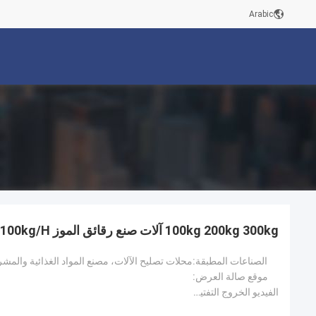
Arabic
100kg 200kg 300kg آلات صنع رقائق الموز 20kg/H 50kg/H 100kg/H
الصناعات المطبقة:
موقع صالة العرض:
الفيديو الخروج التفتيش: