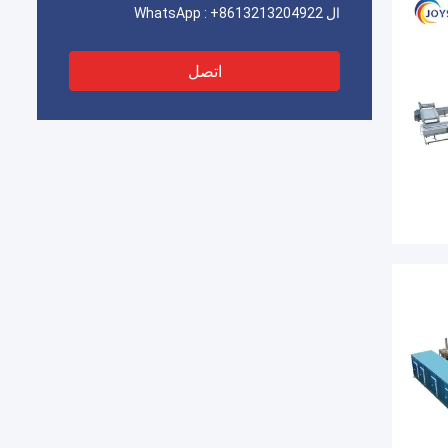
ال WhatsApp :
+8613213204922
اتصل