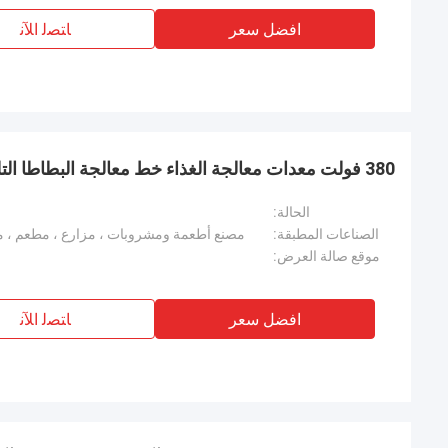
افضل سعر
ﺎﺘﺼﻟ ﺍﻶﻧ
380 فولت معدات معالجة الغذاء خط معالجة البطاطا التلقائي آلة صنع رقائق الكاسوا
الحالة:
الصناعات المطبقة:
مصنع أطعمة ومشروبات ، مزارع ، مطعم ، 
موقع صالة العرض:
افضل سعر
ﺎﺘﺼﻟ ﺍﻶﻧ