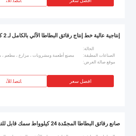
افضل سعر
ﺎﺘﺼﻟ ﺍﻶﻧ
إنتاجية عالية خط إنتاج رقائق البطاطا الآلي بالكامل لـ 2 كيلوغرام للبطاطا المقلية
الحالة:
الصناعات المطبقة:
مصنع أطعمة ومشروبات ، مزارع ، مطعم ، 
موقع صالة العرض:
افضل سعر
ﺎﺘﺼﻟ ﺍﻶﻧ
صانع رقائق البطاطا المجمّدة 24 كيلوواط سمك قابل للتعديل للقراصنة المثيرة للفم