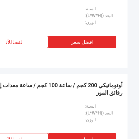
السنة:
البعد ((L*W*H):
الوزن:
افضل سعر
ﺎﺘﺼﻟ ﺍﻶﻧ
أوتوماتيكي 200 كجم / ساعة 100 كجم /
رقائق الموز
السنة:
البعد ((L*W*H):
الوزن: