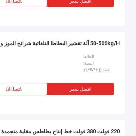
افضل سعر
ﺎﺘﺼﻟ ﺍﻶﻧ
50-500kg/H آلة تقشير البطاطا التلقائية شرائح الموز وقطاع شرائح الموز
الحالة:
السنة:
البعد ((L*W*H):
افضل سعر
ﺎﺘﺼﻟ ﺍﻶﻧ
220 فولت 380 فولت خط إنتاج بطاطس مقلية متجمدة أوتوماتيكية لللحوم