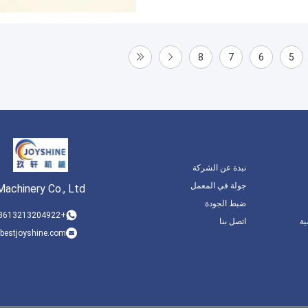
8
7
6
5
نبذة عن الشركة
جولة في المعمل
achinery Co., Ltd.
ضبط الجودة
+8613213204922
ة
اتصل بنا
bestjoyshine.com