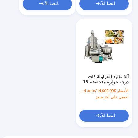
ﺎﺘﺼﻟ ﺍﻶﻧ
ﺎﺘﺼﻟ ﺍﻶﻧ
آلة تقليد الفراولة ذات
درجة حرارة منخفضة 15
كيلوواط للفواكه
الأسعار:
$14,000.00/sets 1-4 sets
والخضروات المقلية الآلية
أحصل على آخر سعر
ﺎﺘﺼﻟ ﺍﻶﻧ