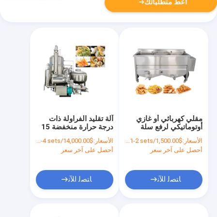
أعط متطلباتك
مقلي كهربائي أو غازي
آلة تقليد الفراولة ذات
أوتوماتيكي لرفع سلة
درجة حرارة منخفضة 15
السلة للدجاج المقلي و
كيلوواط للفواكه
الأسعار:
$1,500.00/sets 1-2 sets
الأسعار:
$14,000.00/sets 1-4 sets
رقائق البطاطا
والخضروات المقلية الآلية
أحصل على آخر سعر
أحصل على آخر سعر
ﺎﺘﺼﻟ ﺍﻶﻧ
ﺎﺘﺼﻟ ﺍﻶﻧ