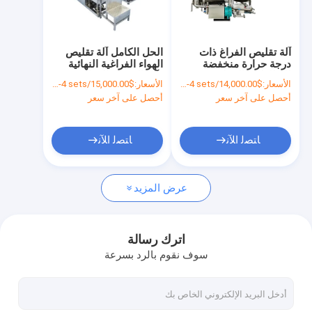
حول بنا
جولة في المعمل
آلة تقليص الفراغ ذات
الحل الكامل آلة تقليص
درجة حرارة منخفضة
الهواء الفراغية النهائية
ضبط الجودة
للبطاطس المقلية
وآلة التجميد الفراغية
الأسعار:
$14,000.00/sets 1-4 sets
الأسعار:
$15,000.00/sets 1-4 sets
والبروكلي 8 كجم / وقت
أحصل على آخر سعر
أحصل على آخر سعر
اتصل بنا
أخبار
ﺎﺘﺼﻟ ﺍﻶﻧ
ﺎﺘﺼﻟ ﺍﻶﻧ
طلب اقتباس
عرض المزيد
المتفجرات التي تباع بسهولة
اترك رسالة
سوف نقوم بالرد بسرعة
خط إنتاج الفواكه والخضروات
آلة تنظيف تجارية