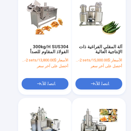
آلة المقلي الفراغية ذات
300kg/H SUS304
الإنتاجية العالية
الفولاذ المقاوم للصدأ
Joyshine Home فائدة
التحكم التلقائي في درجة
الأسعار:
$15,000.00/sets 1-2 sets
الأسعار:
$13,800.00/sets 1-2 sets
منخفضة الزيت للترويج
الحرارة الصناعية
أحصل على آخر سعر
أحصل على آخر سعر
المتواصلة الفلافل المقلي
ﺎﺘﺼﻟ ﺍﻶﻧ
ﺎﺘﺼﻟ ﺍﻶﻧ
منزل
المنتجات
أشرطة فيديو