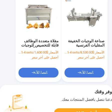
صناعة الوجبات الخفيفة
مقلاة متعددة الوظائف
المقليات الفرنسية
قابلة للتخصيص للوجبات
المقليات العميقة مع
الخفيفة الغازية أو الديزل
الأسعار:
$8,530.00/sets 1-4 sets
الأسعار:
$1,600.00/sets 1-4 sets
نطاق درجة الحرارة 0-
في المكسيك 200 كجم /
أحصل على آخر سعر
أحصل على آخر سعر
300 درجة
ساعة
ﺎﺘﺼﻟ ﺍﻶﻧ
ﺎﺘﺼﻟ ﺍﻶﻧ
وفر وقتك
دعنا نتصل بأفضل المنتجات معك.