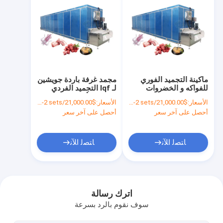
ماكينة التجميد الفوري
مجمد غرفة باردة جويشين
للفواكه و الخضروات
لـ Iqf التجميد الفردي
المجمدة 2.75 كيلوواط
السريع للأسماك
الأسعار:
$21,000.00/sets 1-2 sets
الأسعار:
$21,000.00/sets 1-2 sets
والمأكولات البحرية
أحصل على آخر سعر
أحصل على آخر سعر
ﺎﺘﺼﻟ ﺍﻶﻧ
ﺎﺘﺼﻟ ﺍﻶﻧ
منزل
المنتجات
اترك رسالة
سوف نقوم بالرد بسرعة
أشرطة فيديو