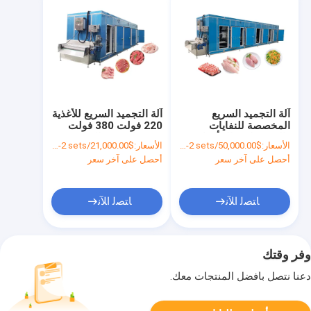
آلة التجميد السريع
آلة التجميد السريع للأغذية
المخصصة للنفايات
220 فولت 380 فولت
والخضروات والمأكولات
مُجمد التجميد القصير
الأسعار:
$50,000.00/sets 1-2 sets
الأسعار:
$21,000.00/sets 1-2 sets
البحرية
أحصل على آخر سعر
أحصل على آخر سعر
ﺎﺘﺼﻟ ﺍﻶﻧ
ﺎﺘﺼﻟ ﺍﻶﻧ
وفر وقتك
دعنا نتصل بأفضل المنتجات معك.