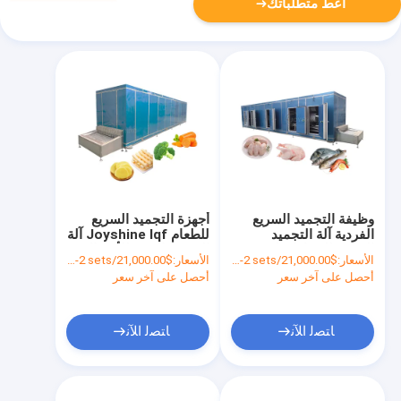
أعط متطلباتك
وظيفة التجميد السريع
أجهزة التجميد السريع
الفردية آلة التجميد
للطعام Joyshine Iqf آلة
السريع للحفاظ على
التجميد النفق للأسماك
الأسعار:
$21,000.00/sets 1-2 sets
الأسعار:
$21,000.00/sets 1-2 sets
الطعام
التجمد السريع
أحصل على آخر سعر
أحصل على آخر سعر
ﺎﺘﺼﻟ ﺍﻶﻧ
ﺎﺘﺼﻟ ﺍﻶﻧ