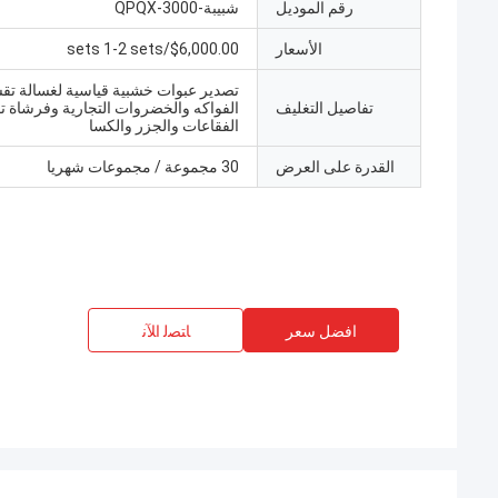
رقم الموديل
شبيبة-QPQX-3000
الأسعار
$6,000.00/sets 1-2 sets
تصدير عبوات خشبية قياسية لغسالة تق
تفاصيل التغليف
الفواكه والخضروات التجارية وفرشاة ت
الفقاعات والجزر والكسا
القدرة على العرض
30 مجموعة / مجموعات شهريا
افضل سعر
ﺎﺘﺼﻟ ﺍﻶﻧ