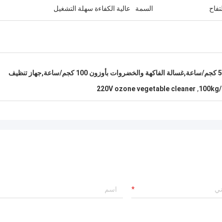
تفاح
السمة
عالية الكفاءة سهلة التشغيل
غسالة الفواكه والخضروات ذات الأوزون 500 كجم/ساعة,غسالة الفاكهة والخضروات بأوزون 100 كجم/ساعة,جهاز تنظيف
220V ozone vegetable cleaner
,
100kg/