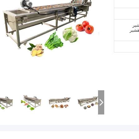
شير
قشير