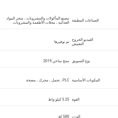
مصنع المأكولات والمشروبات ، متجر المواد
الصناعات المطبقة
الغذائية ، محلات الأطعمة والمشروبات
الفيديو الخروج
تم توفيرها
التفتيش
نوع التسويق
منتج ساخن 2019
المكونات الأساسية
PLC ، تحمل ، محرك ، مضخة
القوة
5.25 كيلو واط
الوزن
580 كغ