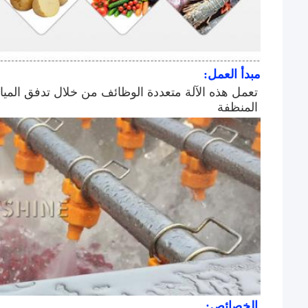
مبدأ العمل:
المنظفة
الخصائص: