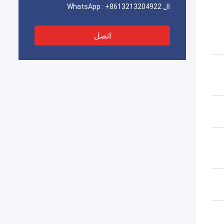
ال WhatsApp :
+8613213204922
اتصل