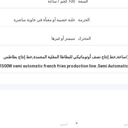
السعة
100 كجم / ساعة
الحزمة
علبة خشبية أو معبأة في حاوية مباشرة
المحرك
سيمنز أو غيرها
ج البطاطا المقلية المجمدة 100 كجم/ساعة,خط إنتاج نصف أوتوماتيكي للبطاطا المقلية المجمدة,خط إنتاج بطاطس
1500W semi automatic french fries production line
,
Semi Automatic 