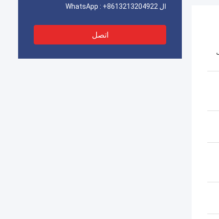
ال WhatsApp :
+8613213204922
اتصل