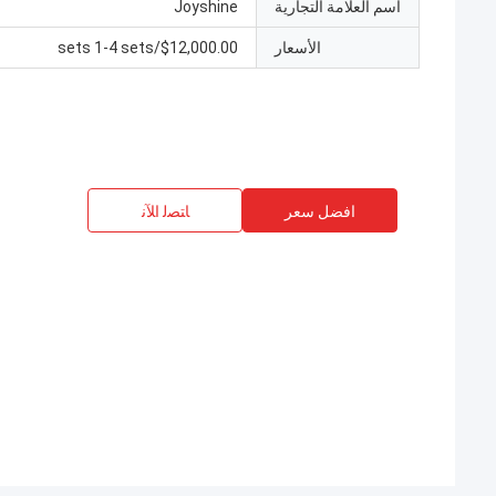
اسم العلامة التجارية
Joyshine
الأسعار
$12,000.00/sets 1-4 sets
افضل سعر
ﺎﺘﺼﻟ ﺍﻶﻧ