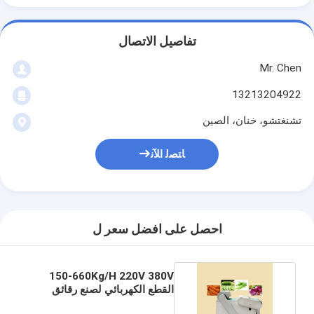
تفاصيل الاتصال
Mr. Chen
13213204922
تشنغتشو، خنان، الصين
ﺎﺘﺼﻟ ﺍﻶﻧ
احصل على افضل سعر ل
150-660Kg/H 220V 380V
القطع الكهربائي لصنع رقائق
الفاكهة والخضروات