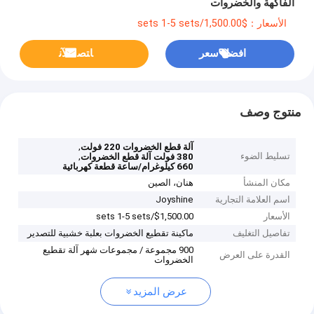
الفاكهة والخضروات
الأسعار：$1,500.00/sets 1-5 sets
افضل سعر
ﺎﺘﺼﻟ ﺍﻶﻧ
منتوج وصف
,
آلة قطع الخضروات 220 فولت
تسليط الضوء
,
380 فولت آلة قطع الخضروات
660 كيلوغرام/ساعة قطعة كهربائية
مكان المنشأ
هنان، الصين
اسم العلامة التجارية
Joyshine
الأسعار
$1,500.00/sets 1-5 sets
تفاصيل التغليف
ماكينة تقطيع الخضروات بعلبة خشبية للتصدير
900 مجموعة / مجموعات شهر آلة تقطيع
القدرة على العرض
الخضروات
عرض المزيد