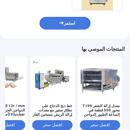
استمر
المنتجات الموصى بها
معدل إزالة الشعر 99٪ 7
خط ذبح الدجاج على
12r / min الثو
محور 500 قطعة في
نطاق صغير مع معدات
الدواجن الحرارة
الساعة الطيور الدواجن
إزالة الريش بتسخين الغاز
Plucker لأحدث
آلة شق الدجاج آلة شق
تكنولوجيا الذبح
الريش
افضل سعر
افضل سعر
افضل سع