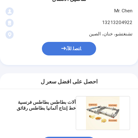
Mr. Chen
13213204922
تشنغتشو، خنان، الصين
ﺎﺘﺼﻟ ﺍﻶﻧ
احصل على افضل سعر ل
آلات بطاطس بطاطس فرنسية
خط إنتاج ألمانيا بطاطس رقائق
صنع المعدات