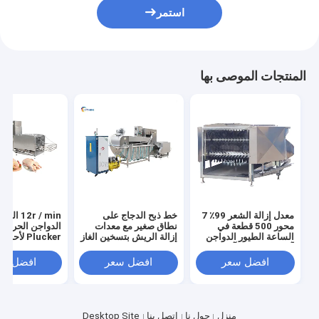
استمر
المنتجات الموصى بها
معدل إزالة الشعر 99٪ 7
خط ذبح الدجاج على
12r / min الثو
محور 500 قطعة في
نطاق صغير مع معدات
الدواجن الحرارة
الساعة الطيور الدواجن
إزالة الريش بتسخين الغاز
Plucker لأحدث
آلة شق الدجاج آلة شق
تكنولوجيا الذبح
الريش
افضل سعر
افضل سعر
افضل سع
منزل
حول نا
اتصل بنا
Desktop Site