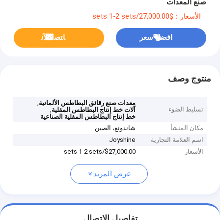
صنع المعدات
الأسعار：$27,000.00/sets 1-2 sets
افضل سعر
ﺎﺘﺼﻟ ﺍﻶﻧ
منتوج وصف
,
معدات صنع رقائق البطاطس الألمانية
تسليط الضوء
,
آلات خط إنتاج البطاطس المقلية
خط إنتاج البطاطس المقلية الصناعية
مكان المنشأ
شاندونغ، الصين
اسم العلامة التجارية
Joyshine
الأسعار
$27,000.00/sets 1-2 sets
عرض المزيد
تفاصيل الاتصال