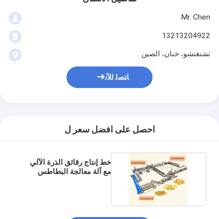
Mr. Chen
13213204922
تشنغتشو، خنان، الصين
ﺎﺘﺼﻟ ﺍﻶﻧ
احصل على افضل سعر ل
خط إنتاج رقائق الذرة الآلي
مع آلة معالجة البطاطس
المقلية المجمدة