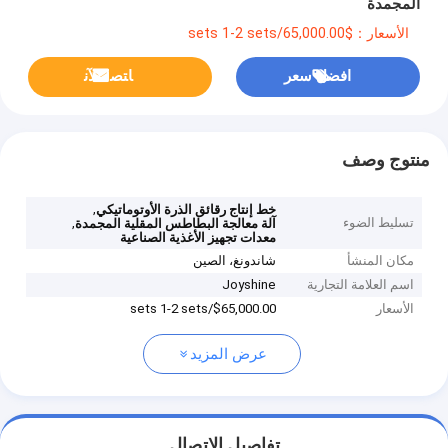
المجمدة
الأسعار：$65,000.00/sets 1-2 sets
افضل سعر
ﺎﺘﺼﻟ ﺍﻶﻧ
منتوج وصف
,
خط إنتاج رقائق الذرة الأوتوماتيكي
تسليط الضوء
,
آلة معالجة البطاطس المقلية المجمدة
معدات تجهيز الأغذية الصناعية
مكان المنشأ
شاندونغ، الصين
اسم العلامة التجارية
Joyshine
الأسعار
$65,000.00/sets 1-2 sets
عرض المزيد
تفاصيل الاتصال