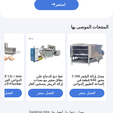
استمر
المنتجات الموصى بها
معدل إزالة الشعر 99٪ 7
خط ذبح الدجاج على
12r / min الثو
محور 500 قطعة في
نطاق صغير مع معدات
الدواجن الحرارة
الساعة الطيور الدواجن
إزالة الريش بتسخين الغاز
Plucker لأحدث
آلة شق الدجاج آلة شق
تكنولوجيا الذبح
الريش
افضل سعر
افضل سعر
افضل سع
منزل
حول نا
اتصل بنا
Desktop Site