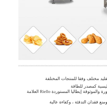
ليد مختلف وفقا للمنتجات المختلفة
اطيسية كمصدر للطاقة
النموذج الغازي أو الديزل يستخدم أكثر المتطورة والموثوقة إيطاليا المستوردة Riello العلامة
نع فقدان التدفئة ، وكفاءة عالية