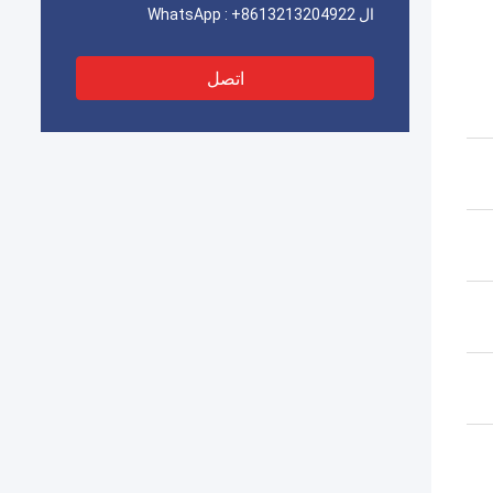
ال WhatsApp :
+8613213204922
اتصل