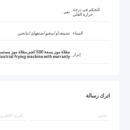
التحكم في درجة
نعم..
حرارة القلي
الميناء
تشينغداو/نينغبو/شنغهاي/تيانجين
مقلاة موز بسعة 500 كجم,مقلاة موز مستمرة النقل,آلة قلي صناعية بضمان
إبراز
dustrial frying machine with warranty
اترك رسالة