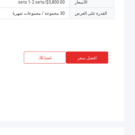
الأسعار
$3,800.00/sets 1-2 sets
القدرة على العرض
30 مجموعة / مجموعات شهريا
افضل سعر
ﺎﺘﺼﻟ ﺍﻶﻧ