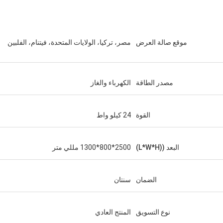
موقع صالة العرض
مصر، تركيا، الولايات المتحدة، فيتنام، الفلبين
مصدر الطاقة
الكهرباء والغاز
القوة
24 كيلو واط
البعد ((L*W*H)
2500*800*1300 مللي متر
الضمان
سنتان
نوع التسويق
المنتج العادي