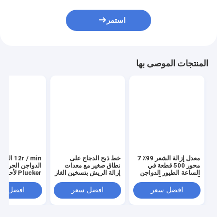
استمر
المنتجات الموصى بها
معدل إزالة الشعر 99٪ 7
خط ذبح الدجاج على
12r / min الثو
محور 500 قطعة في
نطاق صغير مع معدات
الدواجن الحرارة
الساعة الطيور الدواجن
إزالة الريش بتسخين الغاز
Plucker لأحدث
آلة شق الدجاج آلة شق
تكنولوجيا الذبح
الريش
افضل سعر
افضل سعر
افضل سع