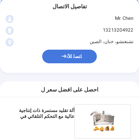
تفاصيل الاتصال
Mr. Chen
13213204922
تشنغتشو، خنان، الصين
ﺎﺘﺼﻟ ﺍﻶﻧ
احصل على افضل سعر ل
آلة تقليد مستمرة ذات إنتاجية
عالية مع التحكم التلقائي في
درجة الحرارة