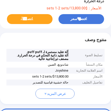
درجة الحرارة
الأسعار：$13,800.00/sets 1-2 sets
افضل سعر
ﺎﺘﺼﻟ ﺍﻶﻧ
منتوج وصف
,
آلة تقليد مستمرة لـ puff puff
تسليط الضوء
,
آلة تقليد ذاتية التحكم في درجة الحرارة
مصفف ذو إنتاجية عالية
مكان المنشأ
شاندونغ، الصين
اسم العلامة التجارية
Joyshine
الأسعار
$13,800.00/sets 1-2 sets
تفاصيل التغليف
حالة خشبية قياسية للتصدير
عرض المزيد