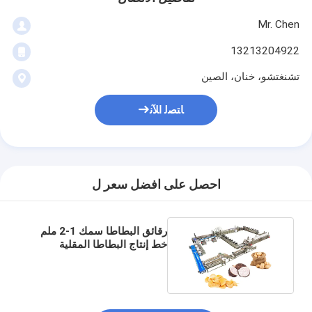
Mr. Chen
13213204922
تشنغتشو، خنان، الصين
ﺎﺘﺼﻟ ﺍﻶﻧ
احصل على افضل سعر ل
رقائق البطاطا سمك 1-2 ملم
خط إنتاج البطاطا المقلية
للتجهيز البطاطا المقلية