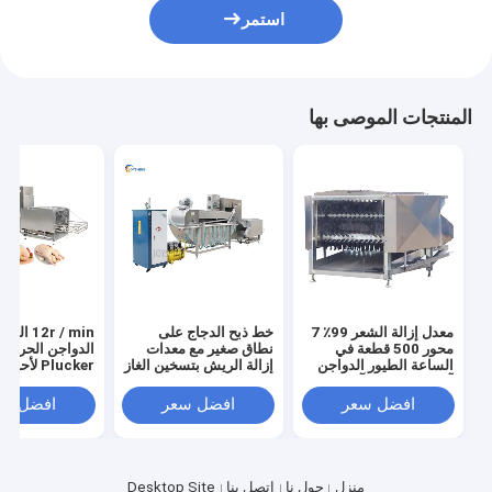
استمر
المنتجات الموصى بها
معدل إزالة الشعر 99٪ 7
خط ذبح الدجاج على
12r / min الثو
محور 500 قطعة في
نطاق صغير مع معدات
الدواجن الحرارة
الساعة الطيور الدواجن
إزالة الريش بتسخين الغاز
Plucker لأحدث
آلة شق الدجاج آلة شق
تكنولوجيا الذبح
الريش
افضل سعر
افضل سعر
افضل سع
منزل
حول نا
اتصل بنا
Desktop Site