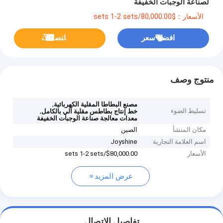
لصناعة الوجبات الخفيفة
الأسعار：$80,000.00/sets 1-2 sets
افضل سعر
ﺎﺘﺼﻟ ﺍﻶﻧ
منتوج وصف
,
مصنع البطاطا المقلية الكهربائية
تسليط الضوء
,
خط إنتاج بطاطس مقلية آلي بالكامل
معدات معالجة صناعة الوجبات الخفيفة
مكان المنشأ
الصين
اسم العلامة التجارية
Joyshine
الأسعار
$80,000.00/sets 1-2 sets
عرض المزيد
تفاصيل الاتصال