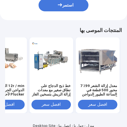
استمر
المنتجات الموصى بها
معدل إزالة الشعر 99٪ 7
خط ذبح الدجاج على
12r / min الثو
محور 500 قطعة في
نطاق صغير مع معدات
الدواجن الحرارة
الساعة الطيور الدواجن
إزالة الريش بتسخين الغاز
Plucker لأحدث
آلة شق الدجاج آلة شق
تكنولوجيا الذبح
الريش
افضل سعر
افضل سعر
افضل سع
منزل
حول نا
اتصل بنا
Desktop Site