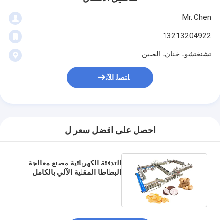
Mr. Chen
13213204922
تشنغتشو، خنان، الصين
ﺎﺘﺼﻟ ﺍﻶﻧ
احصل على افضل سعر ل
التدفئة الكهربائية مصنع معالجة
البطاطا المقلية الآلي بالكامل
لصناعة الوجبات الخفيفة