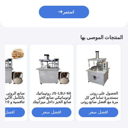
استمر
المنتجات الموصى بها
الحصول على روتى
JS-LBJ-60 روتيماتيك
صانع الروتى الكه
مستديرة تماما في كل
أوتوماتيكي صانع الخبز
بالكامل الآلي مع
مرة مع أفضل صانع روتى
صانع الخبز داخل ميزانيتك
تنافسي
تشاباتي التلقائي
الهند
افضل سعر
افضل سعر
افضل سع