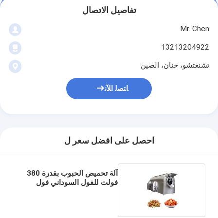
تفاصيل الاتصال
Mr. Chen
13213204922
تشنغتشو، خنان، الصين
ﺎﺘﺼﻟ ﺍﻶﻧ
احصل على افضل سعر ل
آلة تحميص الحبوب بقدرة 380
فولت للفول السوداني فول
الصويا للشعير