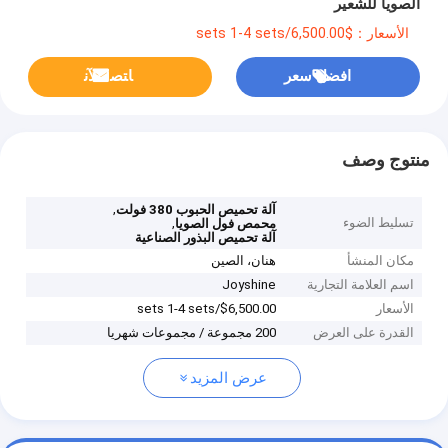
الصويا للشعير
الأسعار：$6,500.00/sets 1-4 sets
افضل سعر
ﺎﺘﺼﻟ ﺍﻶﻧ
منتوج وصف
,
آلة تحميص الحبوب 380 فولت
تسليط الضوء
,
محمص فول الصويا
آلة تحميص البذور الصناعية
مكان المنشأ
هنان، الصين
اسم العلامة التجارية
Joyshine
الأسعار
$6,500.00/sets 1-4 sets
القدرة على العرض
200 مجموعة / مجموعات شهريا
عرض المزيد