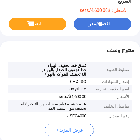
السريع
الأسعار：$4,600.00/sets
افضل سعر
ﺎﺘﺼﻟ ﺍﻶﻧ
منتوج وصف
,
فندق خط تجفيف الهواء
تسليط الضوء
,
خط تجفيف الخضار بالهواء
آلة تجفيف الفواكه بالهواء
إصدار الشهادات
CE & ISO
اسم العلامة التجارية
Joyshine
الأسعار
$4,600.00/sets
علبة خشبية قياسية خالية من التبخير لآلة
تفاصيل التغليف
تجفيف هواء سمك القد
رقم الموديل
JSFG4000
عرض المزيد