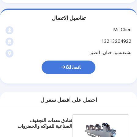
تفاصيل الاتصال
Mr. Chen
13213204922
تشنغتشو، خنان، الصين
ﺎﺘﺼﻟ ﺍﻶﻧ
احصل على افضل سعر ل
فنادق معدات التجفيف
الصناعية للفواكه والخضروات
التجفيف السريع