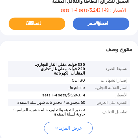
العميق للشرائح البطاطا والفلافل المقلية
الأسعار：$5,243.14/sets 1-4 sets
افضل سعر
ﺎﺘﺼﻟ ﺍﻶﻧ
منتوج وصف
,
380 فولت مقلي الغاز التجاري
تسليط الضوء
,
220 فولت مقلي غاز تجاري
المقليات الكهربائية
إصدار الشهادات
CE, ISO
اسم العلامة التجارية
Joyshine
الأسعار
$5,243.14/sets 1-4 sets
القدرة على العرض
50 مجموعة / مجموعات شهر سلة المقلاة
تصدير التعبئة والتغليف حالة خشبية القياسية؛
تفاصيل التغليف
حاوية لسلة المقلاة
عرض المزيد