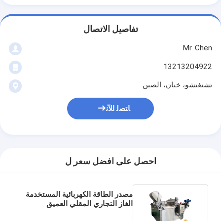
تفاصيل الاتصال
Mr. Chen
13213204922
تشنغتشو، خنان، الصين
ﺎﺘﺼﻟ ﺍﻶﻧ
احصل على افضل سعر ل
مصدر الطاقة الكهربائية المستخدمة
الغاز التجاري المقلي العميق
للشرائح البطاطا والفلافل المقلية