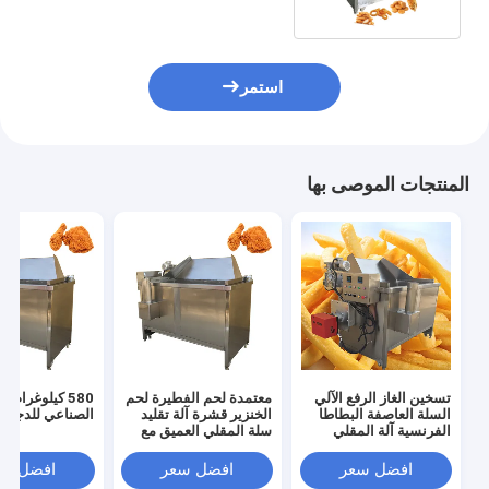
استمر
المنتجات الموصى بها
تسخين الغاز الرفع الآلي
معتمدة لحم الفطيرة لحم
580 كيلوغرام
السلة العاصفة البطاطا
الخنزير قشرة آلة تقليد
الصناعي للدجاج
الفرنسية آلة المقلي
سلة المقلي العميق مع
الفرنسي للبطاطا المقلية
مصدر الطاقة 380 فولت
البلجيكية
افضل سعر
افضل سعر
افضل سع