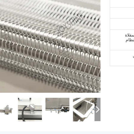
مقلاة
<br> رمز النظام