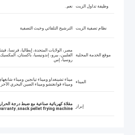
وظيفة تداول الزيت
نعم..
نظام تصفية الزيت
الترشيح التلقائي وخبث التصفية
مصر، الولايات المتحدة، إيطاليا، فرنسا، فيتنا
موقع الخدمة المحلية
الفلبين، بيرو، إندونيسيا، باكستان، المكسيك،
روسيا، إس
ميناء تشينغداو وميناء تيانجين وميناء شانغها
الميناء
وميناء قوانغتشو وميناء الصين البحري الآخر
مقلاة كهربائية صناعية مع ضبط درجة الحرا
إبراز
warranty
,
snack pellet frying machine