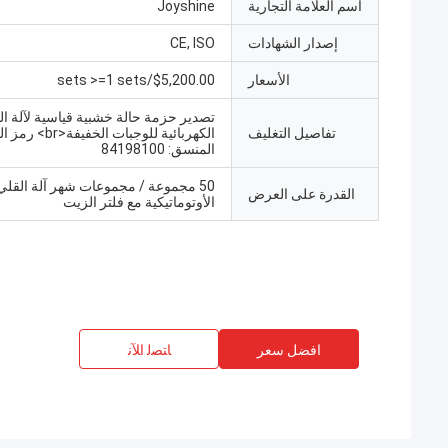
اسم العلامة التجارية
Joyshine
إصدار الشهادات
CE, ISO
الأسعار
$5,200.00/sets >=1 sets
تصدير حزمة حالة خشبية قياسية لآلة ال
تفاصيل التغليف
الكهربائية للوجبات الخفيفة
المنسق: 84198100
50 مجموعة / مجموعات شهر آلة القلي
القدرة على العرض
الأوتوماتيكية مع فلتر الزيت
افضل سعر
ﺎﺘﺼﻟ ﺍﻶﻧ