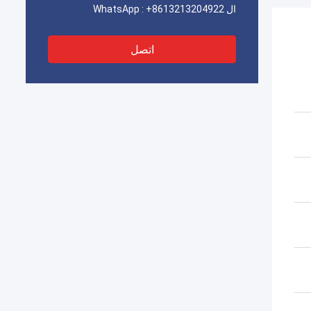
ال WhatsApp :
+8613213204922
اتصل