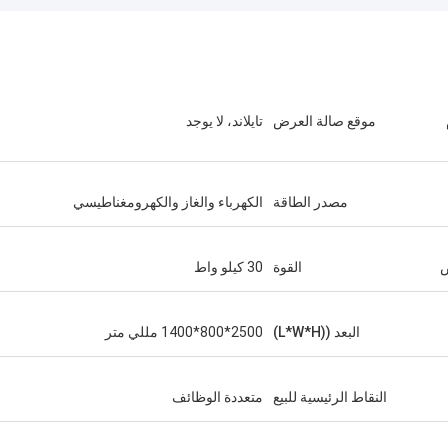
موقع صالة العرض
تايلاند، لا يوجد
مصدر الطاقة
الكهرباء والغاز والكهرومغناطيسي
القوة
30 كيلو واط
البعد ((L*W*H)
2500*800*1400 مللي متر
النقاط الرئيسية للبيع
متعددة الوظائف