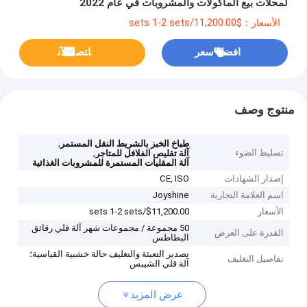
لمحلات بيع المأكولات والمشروبات في عام 2022
الأسعار：$11,200.00/sets 1-2 sets
افضل سعر
ﺎﺘﺼﻟ ﺍﻶﻧ
منتوج وصف
,
طباخ الخبز بالشريط النقل المستمر
تسليط الضوء
,
آلة تقليص الفلافل للمتاجر
آلة المقليات المستمرة للمشروبات الغذائية
إصدار الشهادات
CE, ISO
اسم العلامة التجارية
Joyshine
الأسعار
$11,200.00/sets 1-2 sets
50 مجموعة / مجموعات شهر آلة قلي رقائق
القدرة على العرض
البطاطس
تصدير التعبئة والتغليف حالة خشبية القياسية؛
تفاصيل التغليف
آلة قلي الشيبس
عرض المزيد