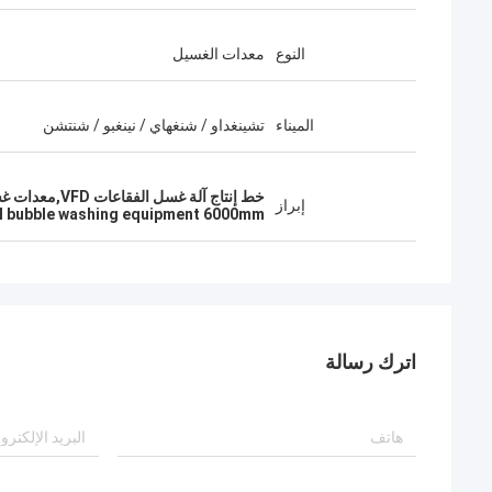
النوع
معدات الغسيل
الميناء
تشينغداو / شنغهاي / نينغبو / شنتشن
خط إنتاج آلة غسل الفقاعات VFD,معدات غسل الفقاعات الصناعية 6000 مم,آلة غسل الفقاعات الكبيرة مع الضمان
إبراز
al bubble washing equipment 6000mm
اترك رسالة