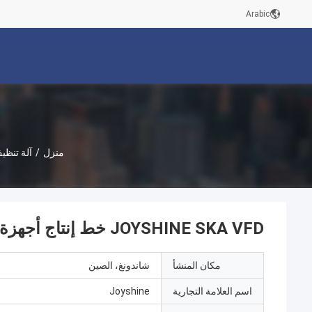
Arabic
منزل
/
آلة تنظي
JOYSHINE SKA VFD خط إنتاج أجهزة غسل الفقاعات 6000*1200*1300mm مثالية
مكان المنشأ
شاندونغ، الصين
اسم العلامة التجارية
Joyshine