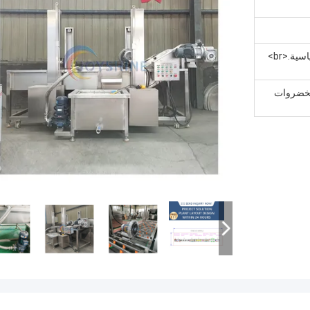
تصدير التعبئة والتغليف حالة خشبية القياسية.<br>
لخضروات