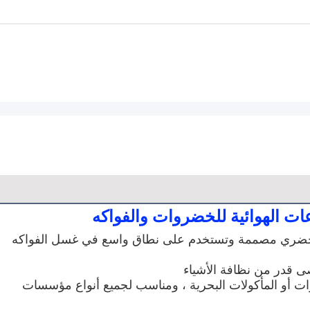
ات الهوائية للخضروات والفواكه
هذه الآلة الغسالة للخضروات بالفقاعات من الماء الخضري مصممة وتستخدم على نطاق واسع في غسل الفواكه 
ى قدر من نظافة الأشياء
إنه جهاز غسيل لا غنى عنه لمعالجة الفواكه والخضروات أو المأكولات البحرية ، ومناسب لجميع أنواع مؤسسات 