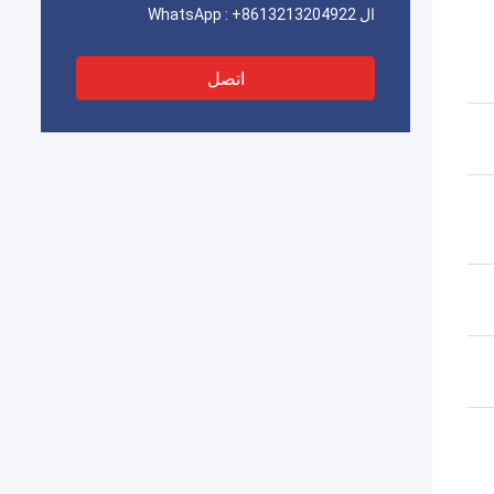
ال WhatsApp :
+8613213204922
اتصل