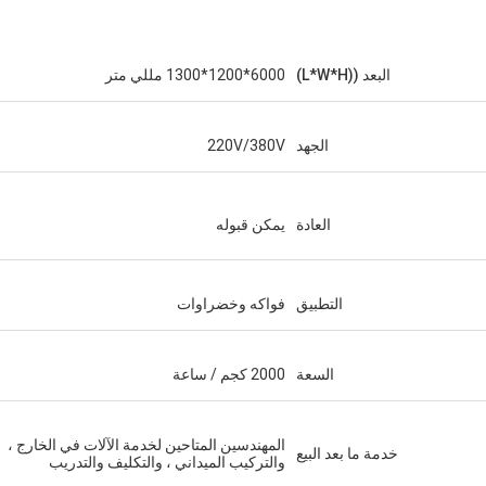
البعد ((L*W*H)
6000*1200*1300 مللي متر
الجهد
220V/380V
العادة
يمكن قبوله
التطبيق
فواكه وخضراوات
السعة
2000 كجم / ساعة
المهندسين المتاحين لخدمة الآلات في الخارج ،
خدمة ما بعد البيع
والتركيب الميداني ، والتكليف والتدريب