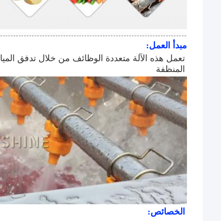
مبدأ العمل:
المنظفة
الخصائص: