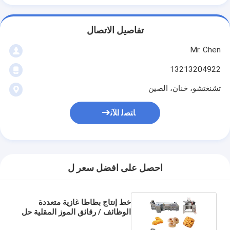
تفاصيل الاتصال
Mr. Chen
13213204922
تشنغتشو، خنان، الصين
ﺎﺘﺼﻟ ﺍﻶﻧ
احصل على افضل سعر ل
خط إنتاج بطاطا غازية متعددة
الوظائف / رقائق الموز المقلية حل
متعدد الاستخدامات