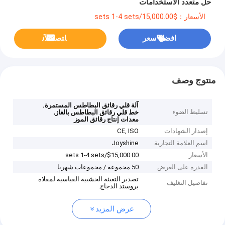
حل متعدد الاستخدامات
الأسعار：$15,000.00/sets 1-4 sets
افضل سعر
ﺎﺘﺼﻟ ﺍﻶﻧ
منتوج وصف
,
آلة قلي رقائق البطاطس المستمرة
تسليط الضوء
,
خط قلي رقائق البطاطس بالغاز
معدات إنتاج رقائق الموز
إصدار الشهادات
CE, ISO
اسم العلامة التجارية
Joyshine
الأسعار
$15,000.00/sets 1-4 sets
القدرة على العرض
50 مجموعة / مجموعات شهريا
تصدير التعبئة الخشبية القياسية لمقلاة
تفاصيل التغليف
بروستد الدجاج.
عرض المزيد