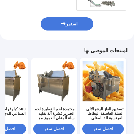
استمر
المنتجات الموصى بها
تسخين الغاز الرفع الآلي
معتمدة لحم الفطيرة لحم
580 كيلوغرام
السلة العاصفة البطاطا
الخنزير قشرة آلة تقليد
الصناعي للدجاج
الفرنسية آلة المقلي
سلة المقلي العميق مع
الفرنسي للبطاطا المقلية
مصدر الطاقة 380 فولت
البلجيكية
افضل سعر
افضل سعر
افضل سع