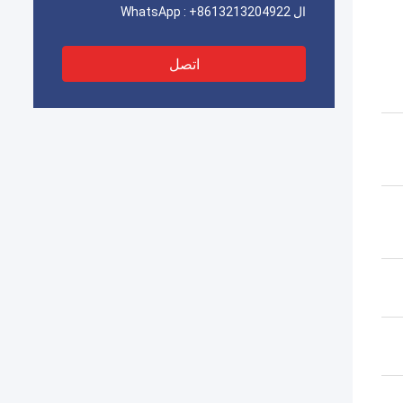
ال WhatsApp :
+8613213204922
اتصل