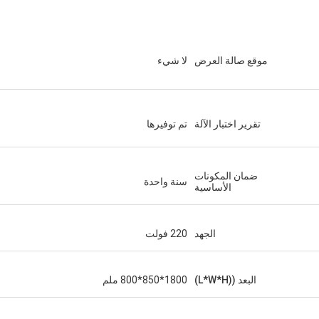
موقع صالة العرض
لا شيء
تقرير اختبار الآلة
تم توفيرها
ضمان المكونات
سنة واحدة
الأساسية
الجهد
220 فولت
البعد ((L*W*H)
1800*850*800 ملم