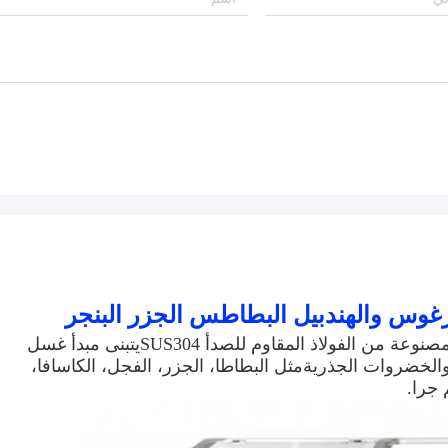
هذه الآلة الصناعية المستخدمة في غسل البطاطس مصنوعة من الفولاذ المقاوم للصدأ SUS304يتبنى مبدأ غسل 
الرولات الفرشاة لغسل كامل وتقشير أنواع الفواكه والخضروات الجذريةمثل البطاطا، الجزر، الفجل، الكاسافا، 
 جرا.