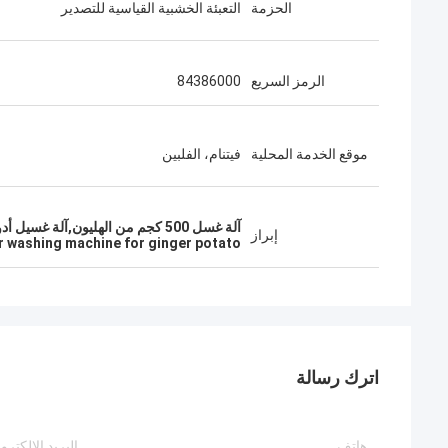
الحزمة
التعبئة الخشبية القياسية للتصدير
الرمز السريع
84386000
موقع الخدمة المحلية
فيتنام، الفلبين
آلة غسل 500 كجم من الهليون,آلة غسيل أدوات الغسيل للبطاطا الزنجبلية,آلة قشر الخضروات الثقيلة
إبراز
er washing machine for ginger potato
اترك رسالة