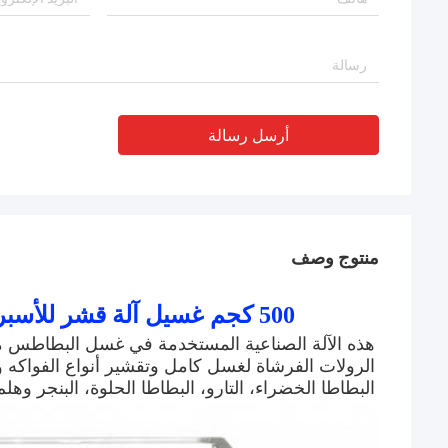
أرسل رسالة
منتوج وصف
500 كجم غسيل آلة قشر للأسبرغوس والهندبيل البطاطس الجزر البنجر
البطاطا الخضراء، التارو، البطاطا الحلوة، البنجر وهلم