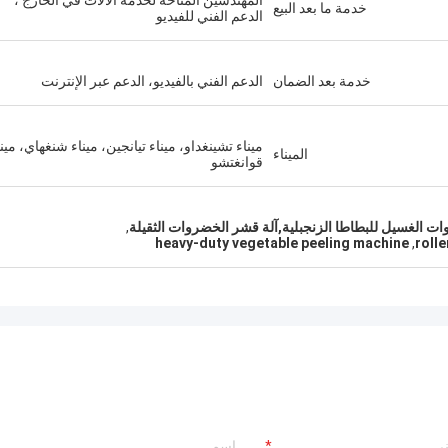
المهندسين المتاحة لخدمة الآلات في الخارج ،
خدمة ما بعد البيع
الدعم الفني للفيديو
خدمة بعد الضمان
الدعم الفني بالفيديو، الدعم عبر الإنترنت
ميناء تشينغداو، ميناء تيانجين، ميناء شنغهاي، مين
الميناء
قوانغتشو
,
heavy-duty vegetable peeling machine
,
roll