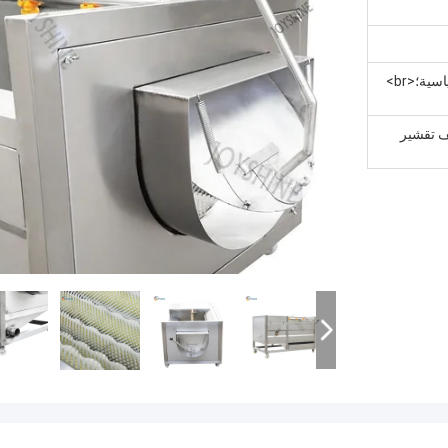
تصدير التعبئة والتغليف حالة خشبية القياسية؛<br>
ف تقشير