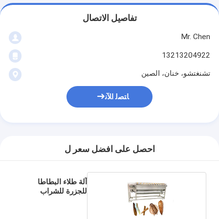
تفاصيل الاتصال
Mr. Chen
13213204922
تشنغتشو، خنان، الصين
ﺎﺘﺼﻟ ﺍﻶﻧ
احصل على افضل سعر ل
آلة طلاء البطاطا
للجزرة للشراب
الغذائي