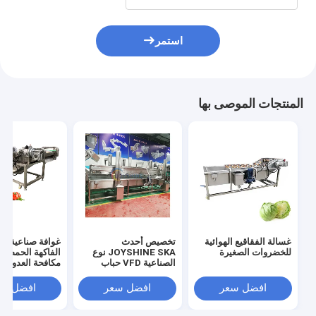
استمر
المنتجات الموصى بها
غسالة الفقاقيع الهوائية
تخصيص أحدث
غوافة صناعية فر
للخضروات الصغيرة
JOYSHINE SKA نوع
الفاكهة الحمضيا
الصناعية VFD حباب
مكافحة العدوى ح
غسل المعدات خط الإنتاج
غسل خط من قب
JOYSHINE
افضل سعر
افضل سعر
افضل سع