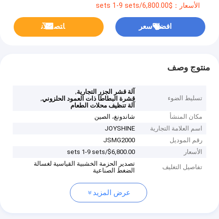
الأسعار：$6,800.00/sets 1-9 sets
افضل سعر
ﺎﺘﺼﻟ ﺍﻶﻧ
منتوج وصف
,
آلة قشر الجزر التجارية
تسليط الضوء
,
قشرة البطاطا ذات العمود الحلزوني
آلة تنظيف محلات الطعام
مكان المنشأ
شاندونغ، الصين
اسم العلامة التجارية
JOYSHINE
رقم الموديل
JSMG2000
الأسعار
$6,800.00/sets 1-9 sets
تصدير الحزمة الخشبية القياسية لغسالة
تفاصيل التغليف
الضغط الصناعية
عرض المزيد