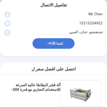
تفاصيل الاتصال
Mr. Chen
13213204922
تشنغتشو، خنان، الصين
ﺎﺘﺼﻟ ﺍﻶﻧ
احصل على افضل سعر ل
آلة قشر البطاطا عالية السرعة
للاستخدام التجاري مع قدرة 200-
500 كجم / ساعة