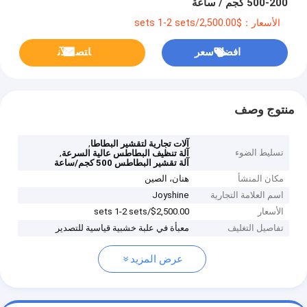
200-500 كجم / ساعة
الأسعار：$2,500.00/sets 1-2 sets
افضل سعر
ﺎﺘﺼﻟ ﺍﻶﻧ
منتوج وصف
,
آلات تجارية لتقشير البطاطا
تسليط الضوء
,
آلة تنظيف البطاطس عالية السرعة
آلة تقشير البطاطس 500 كجم/ساعة
مكان المنشأ
هنان، الصين
اسم العلامة التجارية
Joyshine
الأسعار
$2,500.00/sets 1-2 sets
تفاصيل التغليف
معبأة في علبة خشبية قياسية للتصدير
عرض المزيد