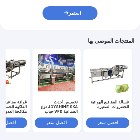
استمر
المنتجات الموصى بها
غسالة الفقاقيع الهوائية
تخصيص أحدث
غوافة صناعية فر
للخضروات الصغيرة
JOYSHINE SKA نوع
الفاكهة الحمضيا
الصناعية VFD حباب
مكافحة العدوى ح
غسل المعدات خط الإنتاج
غسل خط من قب
JOYSHINE
افضل سعر
افضل سعر
افضل سع