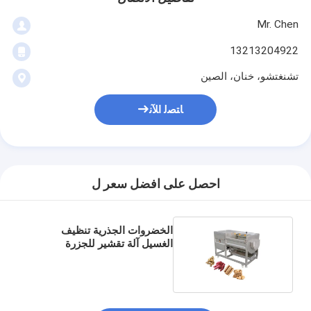
Mr. Chen
13213204922
تشنغتشو، خنان، الصين
ﺎﺘﺼﻟ ﺍﻶﻧ
احصل على افضل سعر ل
الخضروات الجذرية تنظيف
الغسيل آلة تقشير للجزرة
البطاطا الكاسافا الزنجبيل