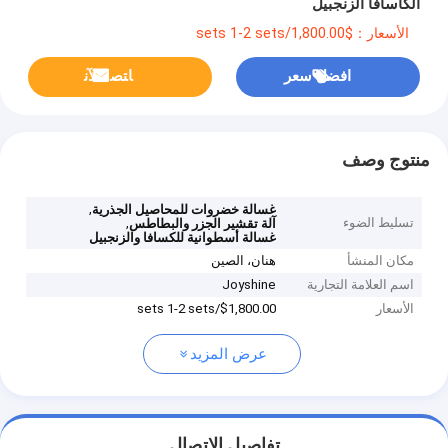
الكاسافا الزنجبيل
الأسعار：$1,800.00/sets 1-2 sets
افضل سعر
ﺎﺘﺼﻟ ﺍﻶﻧ
منتوج وصف
,
غسالة خضروات للمحاصيل الجذرية
تسليط الضوء
,
آلة تقشير الجزر والبطاطس
غسالة أسطوانية للكسافا والزنجبيل
مكان المنشأ
هنان، الصين
اسم العلامة التجارية
Joyshine
الأسعار
$1,800.00/sets 1-2 sets
عرض المزيد
تفاصيل الاتصال