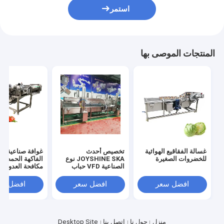
استمر
المنتجات الموصى بها
غسالة الفقاقيع الهوائية
تخصيص أحدث
غوافة صناعية فر
للخضروات الصغيرة
JOYSHINE SKA نوع
الفاكهة الحمضيا
الصناعية VFD حباب
مكافحة العدوى ح
غسل المعدات خط الإنتاج
غسل خط من قب
JOYSHINE
افضل سعر
افضل سعر
افضل سع
منزل
حول نا
اتصل بنا
Desktop Site