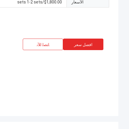
الأسعار
$1,800.00/sets 1-2 sets
افضل سعر
ﺎﺘﺼﻟ ﺍﻶﻧ