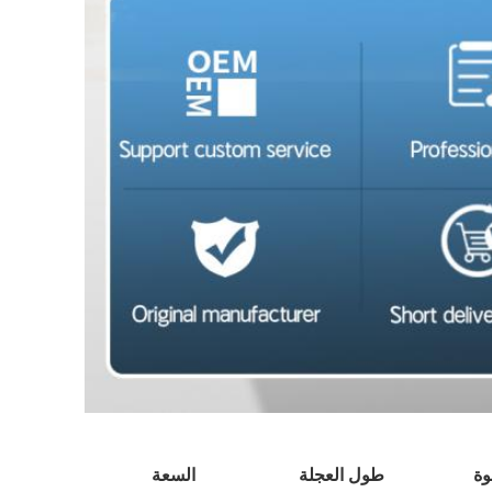
وة
طول العجلة
السعة