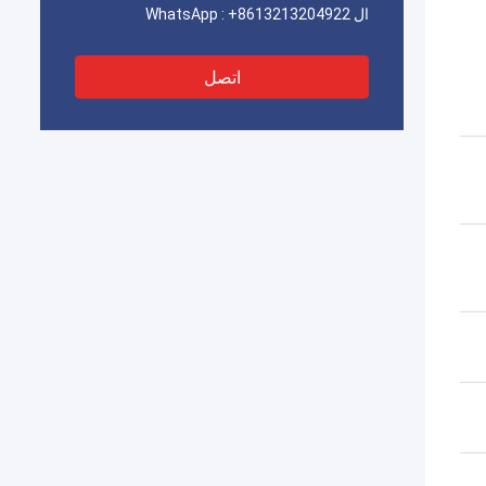
ال WhatsApp :
+8613213204922
اتصل