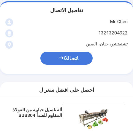
تفاصيل الاتصال
Mr. Chen
13213204922
تشنغتشو، خنان، الصين
ﺎﺘﺼﻟ ﺍﻶﻧ
احصل على افضل سعر ل
آلة غسيل حبابية من الفولاذ
المقاوم للصدأ SUS304