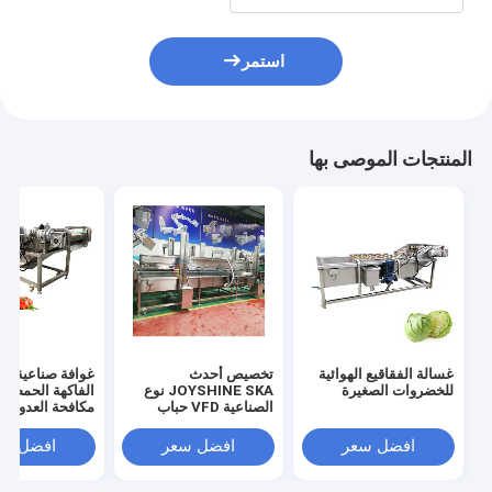
استمر
المنتجات الموصى بها
غسالة الفقاقيع الهوائية
تخصيص أحدث
غوافة صناعية فر
للخضروات الصغيرة
JOYSHINE SKA نوع
الفاكهة الحمضيا
الصناعية VFD حباب
مكافحة العدوى ح
غسل المعدات خط الإنتاج
غسل خط من قب
JOYSHINE
افضل سعر
افضل سعر
افضل سع