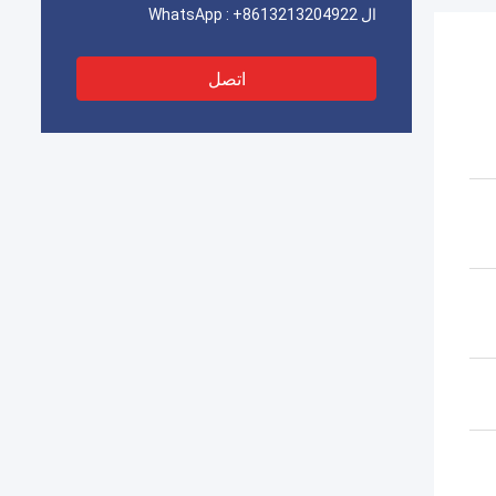
ال WhatsApp :
+8613213204922
اتصل