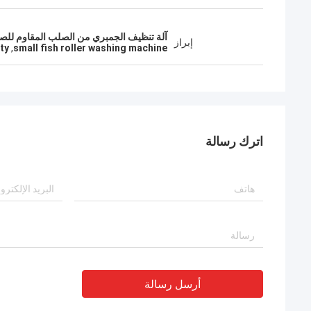
آلة تنظيف الجمبري من الصلب المقاوم للصدأ SUS304,غسالة أسماك صغيرة,آلة تنظيف المأكولات البحرية مع
إبراز
ty
,
small fish roller washing machine
اترك رسالة
أرسل رسالة