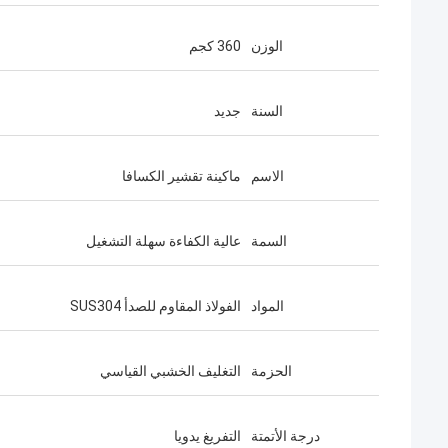
الوزن
360 كجم
السنة
جديد
الاسم
ماكينة تقشير الكسافا
السمة
عالية الكفاءة سهلة التشغيل
المواد
الفولاذ المقاوم للصدأ SUS304
الحزمة
التغليف الخشبي القياسي
درجة الأتمتة
التفريغ يدويا