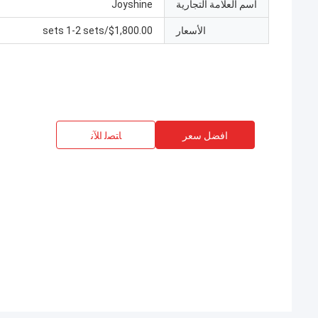
اسم العلامة التجارية
Joyshine
الأسعار
$1,800.00/sets 1-2 sets
افضل سعر
ﺎﺘﺼﻟ ﺍﻶﻧ