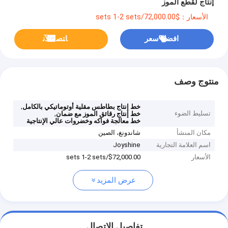
إنتاج لقطع الموز
الأسعار：$72,000.00/sets 1-2 sets
افضل سعر
ﺎﺘﺼﻟ ﺍﻶﻧ
منتوج وصف
,
خط إنتاج بطاطس مقلية أوتوماتيكي بالكامل
تسليط الضوء
,
خط إنتاج رقائق الموز مع ضمان
خط معالجة فواكه وخضروات عالي الإنتاجية
مكان المنشأ
شاندونغ، الصين
اسم العلامة التجارية
Joyshine
الأسعار
$72,000.00/sets 1-2 sets
عرض المزيد
تفاصيل الاتصال