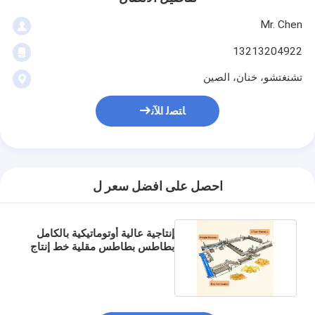
Mr. Chen
13213204922
تشنغتشو، خنان، الصين
ﺎﺘﺼﻟ ﺍﻶﻧ
احصل على افضل سعر ل
إنتاجية عالية أوتوماتيكية بالكامل
بطاطس بطاطس مقلية خط إنتاج
لقطع الموز