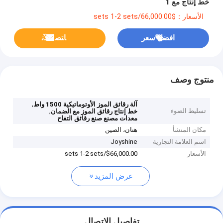
خط إنتاج مع 1
الأسعار：$66,000.00/sets 1-2 sets
افضل سعر
ﺎﺘﺼﻟ ﺍﻶﻧ
منتوج وصف
,
آلة رقائق الموز الأوتوماتيكية 1500 واط
تسليط الضوء
,
خط إنتاج رقائق الموز مع الضمان
معدات مصنع صنع رقائق التفاح
مكان المنشأ
هنان، الصين
اسم العلامة التجارية
Joyshine
الأسعار
$66,000.00/sets 1-2 sets
عرض المزيد
تفاصيل الاتصال