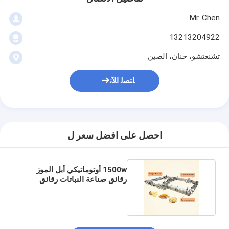
Mr. Chen
13213204922
تشنغتشو، خنان، الصين
ﺎﺘﺼﻟ ﺍﻶﻧ
احصل على افضل سعر ل
1500w أوتوماتيكي أبل الموز
رقائق صناعة النباتات رقائق
الموز خط إنتاج مع 1