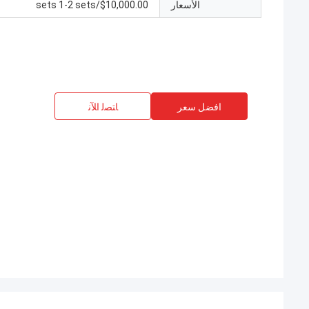
الأسعار
$10,000.00/sets 1-2 sets
افضل سعر
ﺎﺘﺼﻟ ﺍﻶﻧ