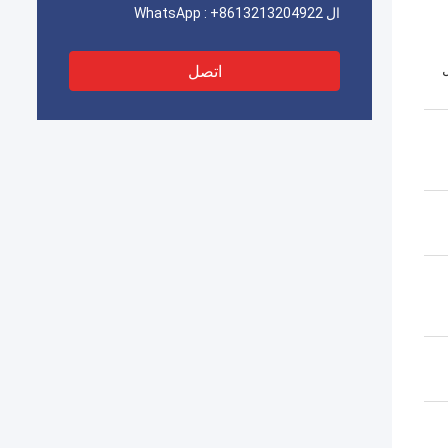
ال WhatsApp :
+8613213204922
اتصل