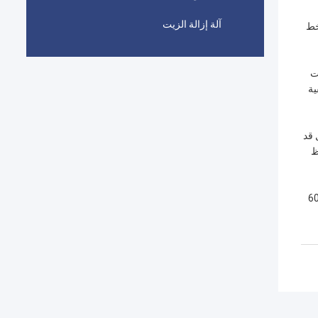
آلة إزالة الزيت
خط
ت
ية
ل قد
ظ
في صناعة / التوريد / تصدير الآلات الغذائية في الصين مع أكثر من 20 عاما من الخبرة في التصنيع وقد تم تصدير آلاتنا إلى أكثر من 60