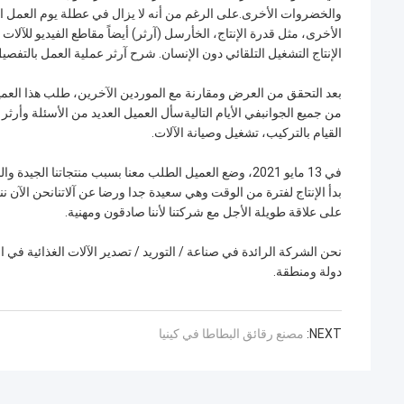
والخضروات الأخرى.على الرغم من أنه لا يزال في عطلة يوم العمل ال
الأخرى، مثل قدرة الإنتاج، الخأرسل (آرثر) أيضاً مقاطع الفيديو للآلا
الإنتاج التشغيل التلقائي دون الإنسان. شرح آرثر عملية العمل بالتفصيل 
بعد التحقق من العرض ومقارنة مع الموردين الآخرين، طلب هذا العم
من جميع الجوانبفي الأيام التاليةسأل العميل العديد من الأسئلة وأر
القيام بالتركيب، تشغيل وصيانة الآلات.
في 13 مايو 2021، وضع العميل الطلب معنا بسبب منتجاتنا ا
بدأ الإنتاج لفترة من الوقت وهي سعيدة جدا ورضا عن آلاتنانحن الآن 
على علاقة طويلة الأجل مع شركتنا لأننا صادقون ومهنية.
دولة ومنطقة.
NEXT:
مصنع رقائق البطاطا في كينيا