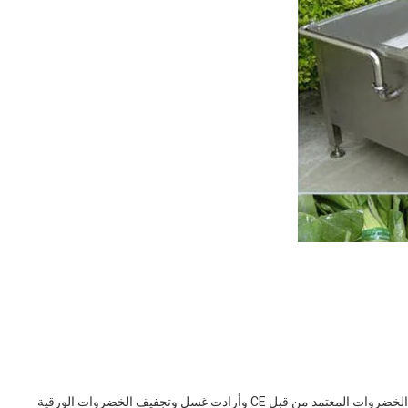
في 5 مايو 2021 ، أرسلت عميلة بلغارية استفساراً حول خط معالجة الخضروات المعتمد من قبل CE وأرادت غسل وتجفيف الخضروات الورقية